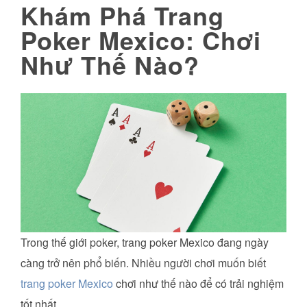
Khám Phá Trang
Poker Mexico: Chơi
Như Thế Nào?
Trong thế giới poker, trang poker Mexico đang ngày
càng trở nên phổ biến. Nhiều người chơi muốn biết
trang poker Mexico
chơi như thế nào để có trải nghiệm
tốt nhất.