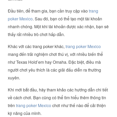
Đầu tiên, để tham gia, bạn cần truy cập vào
trang
poker Mexico
. Sau đó, bạn có thể tạo một tài khoản
nhanh chóng. Một khi tài khoản được xác nhận, bạn sẽ
thấy rất nhiều trò chơi hấp dẫn.
Khác với các trang poker khác,
trang poker Mexico
mang đến trải nghiệm chơi thú vị, với nhiều biến thể
như Texas Hold’em hay Omaha. Đặc biệt, điều mà
người chơi yêu thích là các giải đấu diễn ra thường
xuyên.
Khi mới bắt đầu, hãy tham khảo các hướng dẫn chi tiết
về cách chơi. Bạn cũng có thể tìm hiểu thêm thông tin
trên
trang poker Mexico
chơi như thế nào để cải thiện
kỹ năng của mình.