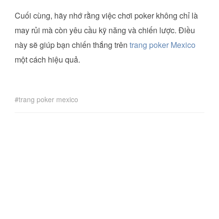
Cuối cùng, hãy nhớ rằng việc chơi poker không chỉ là
may rủi mà còn yêu cầu kỹ năng và chiến lược. Điều
này sẽ giúp bạn chiến thắng trên
trang poker Mexico
một cách hiệu quả.
trang poker mexico