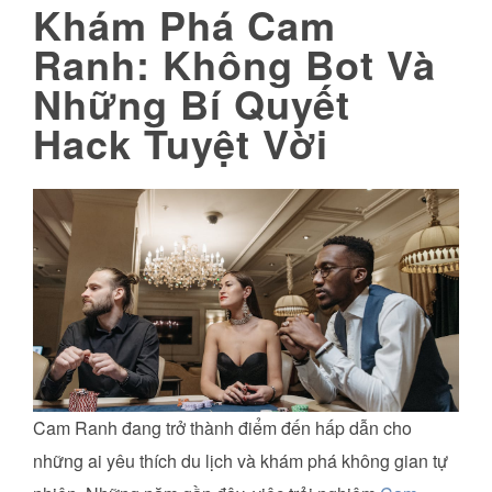
Khám Phá Cam
Ranh: Không Bot Và
Những Bí Quyết
Hack Tuyệt Vời
Cam Ranh đang trở thành điểm đến hấp dẫn cho
những ai yêu thích du lịch và khám phá không gian tự