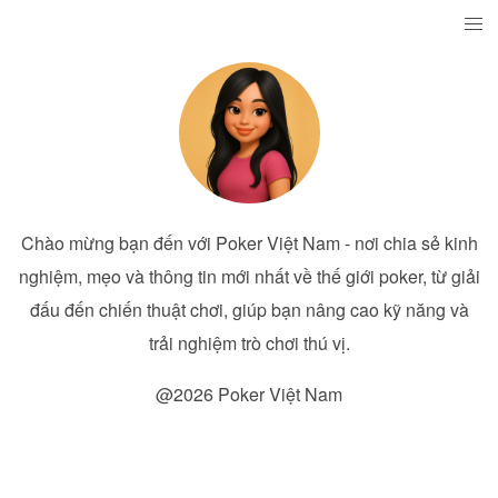
Chào mừng bạn đến với Poker Việt Nam - nơi chia sẻ kinh
nghiệm, mẹo và thông tin mới nhất về thế giới poker, từ giải
đấu đến chiến thuật chơi, giúp bạn nâng cao kỹ năng và
trải nghiệm trò chơi thú vị.
@2026 Poker Việt Nam