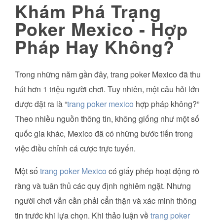
Khám Phá Trạng
Poker Mexico - Hợp
Pháp Hay Không?
Trong những năm gần đây, trang poker Mexico đã thu
hút hơn 1 triệu người chơi. Tuy nhiên, một câu hỏi lớn
được đặt ra là “
trang poker mexico
hợp pháp không?”
Theo nhiều nguồn thông tin, không giống như một số
quốc gia khác, Mexico đã có những bước tiến trong
việc điều chỉnh cá cược trực tuyến.
Một số
trang poker Mexico
có giấy phép hoạt động rõ
ràng và tuân thủ các quy định nghiêm ngặt. Nhưng
người chơi vẫn cần phải cẩn thận và xác minh thông
tin trước khi lựa chọn. Khi thảo luận về
trang poker