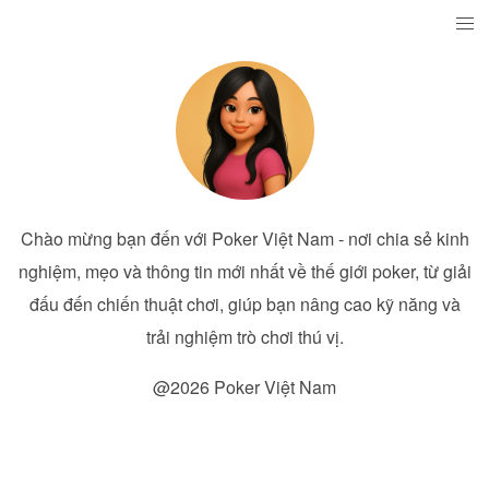
Chào mừng bạn đến với Poker Việt Nam - nơi chia sẻ kinh
nghiệm, mẹo và thông tin mới nhất về thế giới poker, từ giải
đấu đến chiến thuật chơi, giúp bạn nâng cao kỹ năng và
trải nghiệm trò chơi thú vị.
@2026 Poker Việt Nam