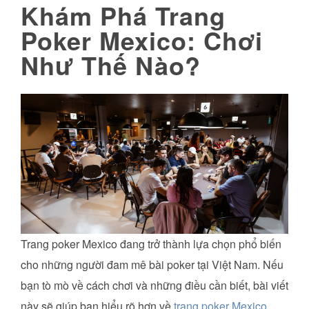
Khám Phá Trang
Poker Mexico: Chơi
Như Thế Nào?
Trang poker Mexico đang trở thành lựa chọn phổ biến
cho những người đam mê bài poker tại Việt Nam. Nếu
bạn tò mò về cách chơi và những điều cần biết, bài viết
này sẽ giúp bạn hiểu rõ hơn về
trang poker Mexico
.