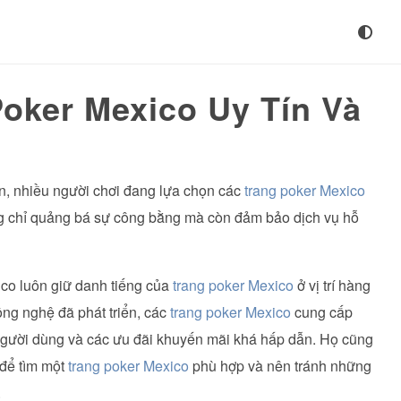
oker Mexico Uy Tín Và
iển, nhiều người chơi đang lựa chọn các
trang poker Mexico
 chỉ quảng bá sự công bằng mà còn đảm bảo dịch vụ hỗ
co luôn giữ danh tiếng của
trang poker Mexico
ở vị trí hàng
ông nghệ đã phát triển, các
trang poker Mexico
cung cấp
người dùng và các ưu đãi khuyến mãi khá hấp dẫn. Họ cũng
 để tìm một
trang poker Mexico
phù hợp và nên tránh những
.