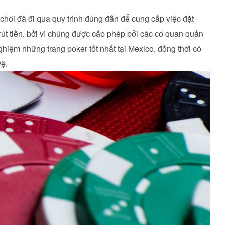
hơi đã đi qua quy trình đúng đắn để cung cấp việc đặt
rút tiền, bởi vì chúng được cấp phép bởi các cơ quan quản
 nghiệm những trang poker tốt nhất tại Mexico, đồng thời có
vệ.