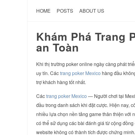
HOME
POSTS
ABOUT US
Khám Phá Trang P
an Toàn
Khi thị trường poker online ngày càng phát tr
uy tín. Các
trang poker Mexico
hàng đầu không
trợ khách hàng tốt nhất.
Các
trang poker Mexico
— Người chơi tại Mexi
đầu trong danh sách khi đặt cược. Hiện nay, c
nhiều lựa chọn nền tảng game thân thiện với 
có thể sử dụng các bài đánh giá từ cộng đồng
website không có thành tích được chứng minh